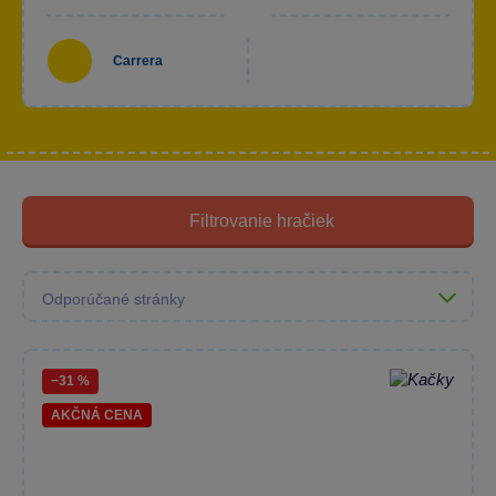
Carrera
Filtrovanie hračiek
−31 %
AKČNÁ CENA