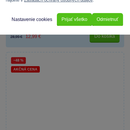
Príslušenstvo Carrera - EVO/D132/D124 - 20595
Vnút.kraj.ke klop.zatáč.3/30
Vylepšite svoju závodnú dráhu s príslušenstvom Carrera, ktoré...
Nastavenie cookies
Prijať všetko
Odmietnuť
Skladom online
Do košíka
12,99 €
28,99 €
−48 %
AKČNÁ CENA