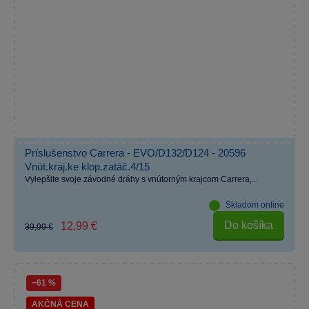
Príslušenstvo Carrera - EVO/D132/D124 - 20596
Vnút.kraj.ke klop.zatáč.4/15
Vylepšite svoje závodné dráhy s vnútorným krajcom Carrera,...
Skladom online
Do košíka
12,99 €
39,99 €
−61 %
AKČNÁ CENA