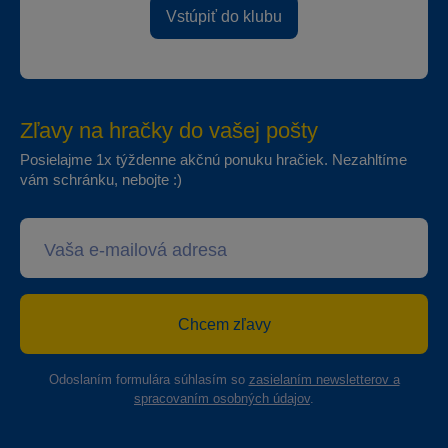
Vstúpiť do klubu
Zľavy na hračky do vašej pošty
Posielajme 1x týždenne akčnú ponuku hračiek. Nezahltíme
vám schránku, nebojte :)
Chcem zľavy
Odoslaním formulára súhlasím so
zasielaním newsletterov a
spracovaním osobných údajov
.