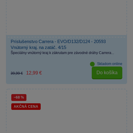
Príslušenstvo Carrera - EVO/D132/D124 - 20593
Vnútorný kraj. na zatáč. 4/15
Špeciálny vnútorný kraj k zákrutam pre závodné dráhy Carrera...
Skladom online
Do košíka
12,99 €
39,99 €
−68 %
AKČNÁ CENA