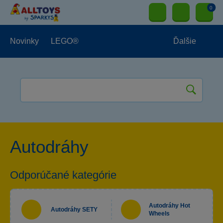
0
Novinky
LEGO®
Ďalšie
Vonkajšie hračky
Hračky pre najmenších
Hračky pre chlapcov
Autodráhy
Hračky pre dievčatá
Papierníctvo
Odporúčané kategórie
Autodráhy Hot
Autodráhy SETY
Wheels