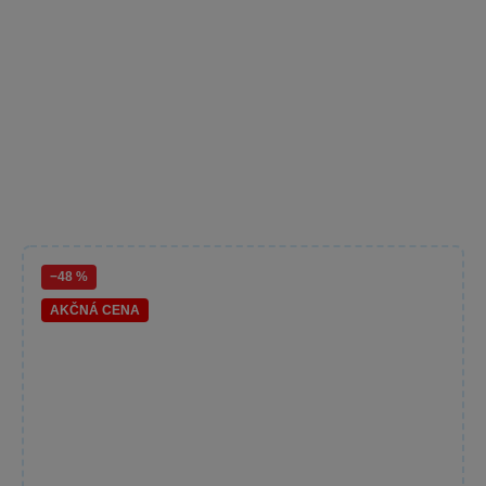
−48 %
AKČNÁ CENA