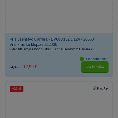
Príslušenstvo Carrera - EVO/D132/D124 - 20569
Vnú.kraj. ku klop.zatáč.1/30
Vylepšite svoju závodnú dráhu s príslušenstvom Carrera ku...
Skladom online
Do košíka
12,99 €
24,99 €
−21 %