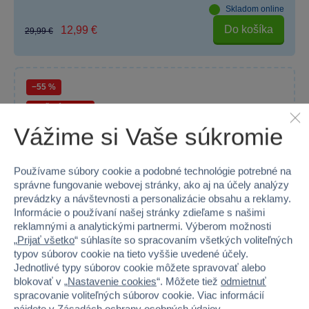
Skladom online
Do košíka
12,99 €
29,99 €
−55 %
AKČNÁ CENA
Vážime si Vaše súkromie
Používame súbory cookie a podobné technológie potrebné na
správne fungovanie webovej stránky, ako aj na účely analýzy
prevádzky a návštevnosti a personalizácie obsahu a reklamy.
Informácie o používaní našej stránky zdieľame s našimi
reklamnými a analytickými partnermi. Výberom možnosti
„
Prijať všetko
“ súhlasíte so spracovaním všetkých voliteľných
typov súborov cookie na tieto vyššie uvedené účely.
Jednotlivé typy súborov cookie môžete spravovať alebo
blokovať v „
Nastavenie cookies
“. Môžete tiež
odmietnuť
spracovanie voliteľných súborov cookie. Viac informácií
nájdete v
Zásadách ochrany osobných údajov
.