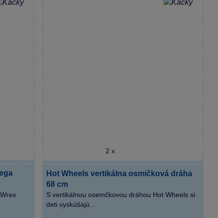
2 x
Mega
Hot Wheels vertikálna osmičková dráha
68 cm
 Wrex
S vertikálnou osemčkovou dráhou Hot Wheels si
deti vyskúšajú...