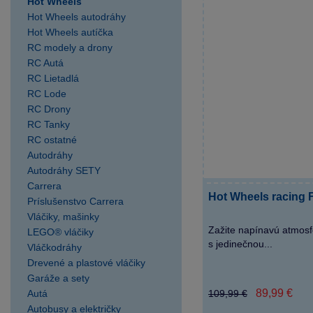
Hot Wheels
Hot Wheels autodráhy
Hot Wheels autíčka
RC modely a drony
RC Autá
RC Lietadlá
RC Lode
RC Drony
RC Tanky
RC ostatné
Autodráhy
Autodráhy SETY
Carrera
Hot Wheels racing
Príslušenstvo Carrera
Vláčiky, mašinky
Zažite napínavú atmosf
LEGO® vláčiky
s jedinečnou...
Vláčkodráhy
Drevené a plastové vláčiky
Garáže a sety
89,99 €
Autá
109,99 €
Autobusy a električky