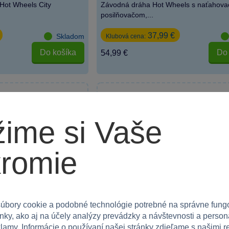
 Hot Wheels City
Závodná dráha Hot Wheels s naťahova
posilňovačom,...
37,99 €
Skladom
Klubová cena:
Do košíka
Do 
54,99 €
beru
ime si Vaše
romie
úbory cookie a podobné technológie potrebné na správne fung
nky, ako aj na účely analýzy prevádzky a návštevnosti a person
lamy. Informácie o používaní našej stránky zdieľame s našimi 