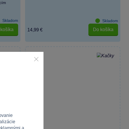
cím
Skladom
Skladom
košíka
Do košíka
14,99 €
ovanie
alizácie
reklamnými a