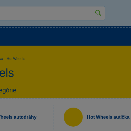
jšie hračky
Hračky pre najmenších
Hračky pre c
va
·
Hot Wheels
els
egórie
heels autodráhy
Hot Wheels autíčka