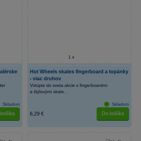
1 x
adérske
Hot Wheels skates fingerboard a topánky
- viac druhov
ter
Vstúpte do sveta akcie s fingerboardmi
a štýlovými skate...
Skladom
Skladom
košíka
Do košíka
6,29 €