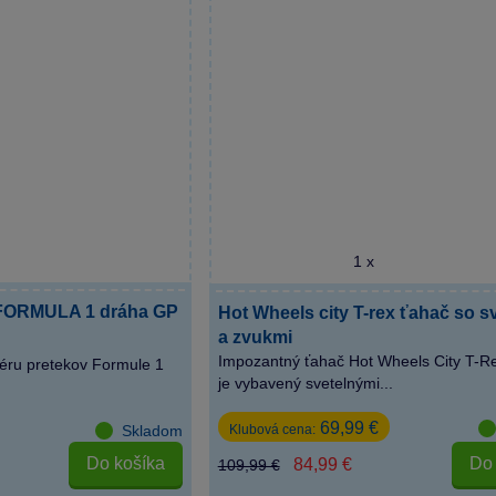
1 x
 FORMULA 1 dráha GP
Hot Wheels city T-rex ťahač so s
a zvukmi
Impozantný ťahač Hot Wheels City T-R
éru pretekov Formule 1
je vybavený svetelnými...
69,99 €
Skladom
Klubová cena:
Do košíka
Do 
84,99 €
109,99 €