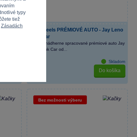
covaním
notlivé typy
ôžete tiež
v
Zásadách
k -
Hot Wheels PRÉMIOVÉ AUTO - Jay Leno
Tank Car
ažite
Objavte nádherne spracované prémiové auto Jay
Leno Tank Car od...
Skladom
Skladom
košíka
Do košíka
9,99 €
Bez možnosti výberu