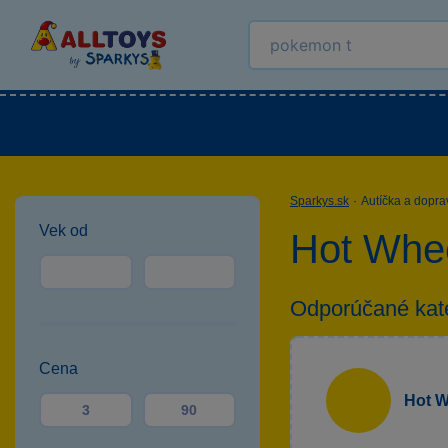
Všetky kategórie
Novinky
LEGO®
Vonka
Sparkys.sk
·
Autíčka a dopra
Vek od
Hot Whe
Odporúčané kat
Cena
Hot W