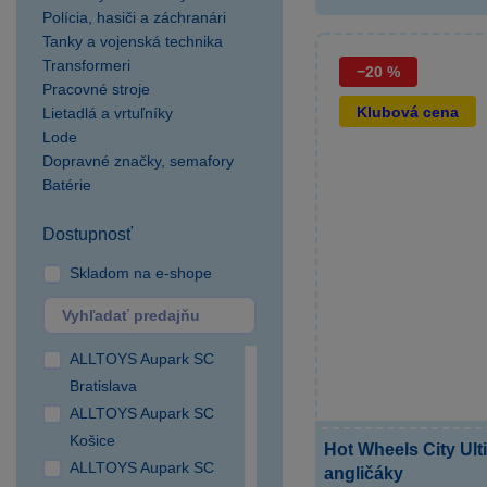
Polícia, hasiči a záchranári
Tanky a vojenská technika
Transformeri
−20 %
Pracovné stroje
Klubová cena
Lietadlá a vrtuľníky
Lode
Dopravné značky, semafory
Batérie
Dostupnosť
Skladom na e-shope
ALLTOYS Aupark SC
Bratislava
ALLTOYS Aupark SC
Košice
Hot Wheels City Ult
ALLTOYS Aupark SC
angličáky