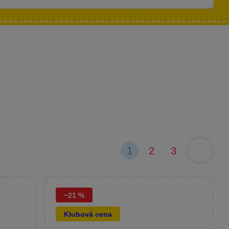
1
2
3
−21 %
Klubová cena