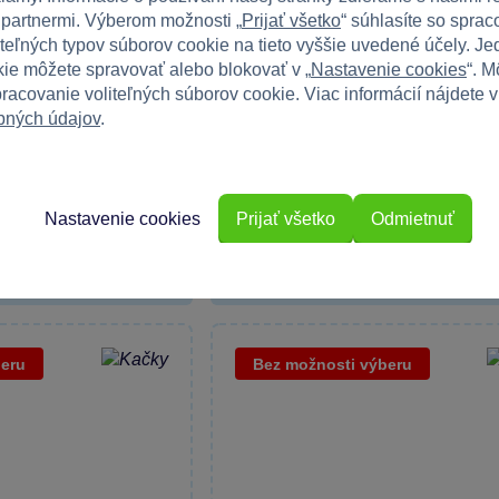
 partnermi. Výberom možnosti „
Prijať všetko
“ súhlasíte so spra
iteľných typov súborov cookie na tieto vyššie uvedené účely. Jed
ie môžete spravovať alebo blokovať v „
Nastavenie cookies
“. M
racovanie voliteľných súborov cookie. Viac informácií nájdete 
color shifters -
Hot Wheels MARIO KART angličá
bných údajov
.
Baby Luigi Sneeker Vehicle
or Shifters prináša
S týmto autíčkom Baby Luigi zábavne z
závodné...
Nastavenie cookies
Prijať všetko
Odmietnuť
Skladom
Do košíka
Do 
9,99 €
beru
Bez možnosti výberu