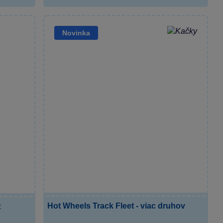
Novinka
Hot Wheels Track Fleet - viac druhov
z