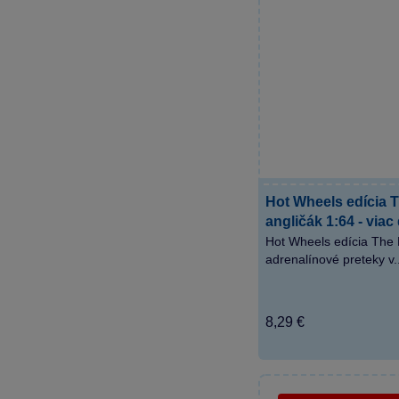
Hot Wheels edícia 
angličák 1:64 - via
Hot Wheels edícia The 
adrenalínové preteky v..
8,29 €