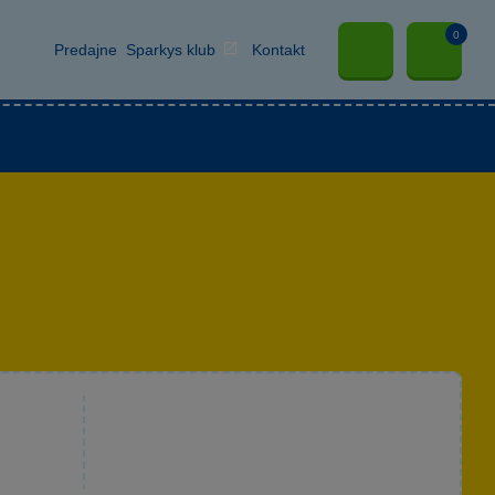
0
Predajne
Sparkys klub
Kontakt
hlapcov
Hračky pre dievčatá
Papierníctvo