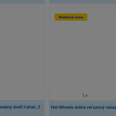
Klubová cena
1 x
imátny dračí ťahač, 2
Hot Wheels dráha reťazový nára