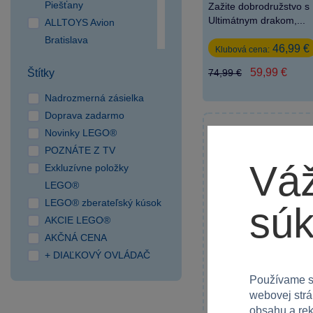
Piešťany
Zažite dobrodružstvo s
Ultimátnym drakom,...
ALLTOYS Avion
Bratislava
46,99 €
Klubová cena:
ALLTOYS Bory Mall
59,99 €
74,99 €
Štítky
Bratislava
ALLTOYS Centro Nitra
Nadrozmerná zásielka
ALLTOYS Nivy Bratislava
Doprava zadarmo
ALLTOYS OC Cassovia
Novinky LEGO®
Bez možnosti vý
Košice
POZNÁTE Z TV
ALLTOYS OC Korzo
Váž
Exkluzívne položky
Prievidza
LEGO®
SPARKYS Aupark SC
LEGO® zberateľský kúsok
súk
Žilina
AKCIE LEGO®
SPARKYS Europa SC
AKČNÁ CENA
Banská Bystrica
+ DIAĽKOVÝ OVLÁDAČ
SPARKYS OC Forum
Používame s
Poprad
webovej strá
SPARKYS OC Galéria
obsahu a rek