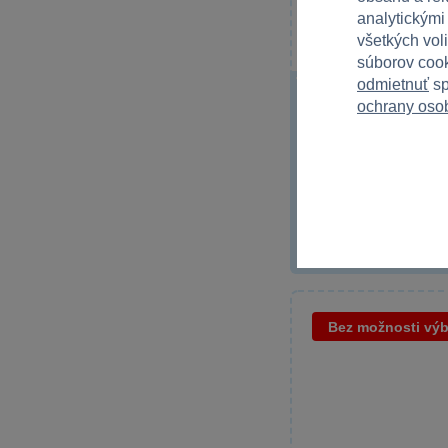
Bratislava
analytickými
SPARKYS OC Laugaricio
všetkých vol
Trenčín
súborov cook
SPARKYS OC Mirage
odmietnuť
sp
Hot Wheels Angličák 
ochrany oso
Žilina
rôzne druhy
SPARKYS OC Tulip
Hot Wheels Angličák Col
Martin
vzrušenie vďaka...
SPARKYS STOP SHOP
Liptovský Mikuláš
9,99 €
Bez možnosti vý