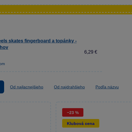
els skates fingerboard a topánky -
uhov
6,29 €
dom
Od najlacnejšieho
Od najdrahšieho
Podľa názvu
−23 %
Klubová cena