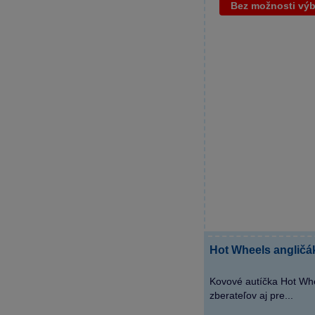
Bez možnosti vý
Hot Wheels angličák
Kovové autíčka Hot Whe
zberateľov aj pre...