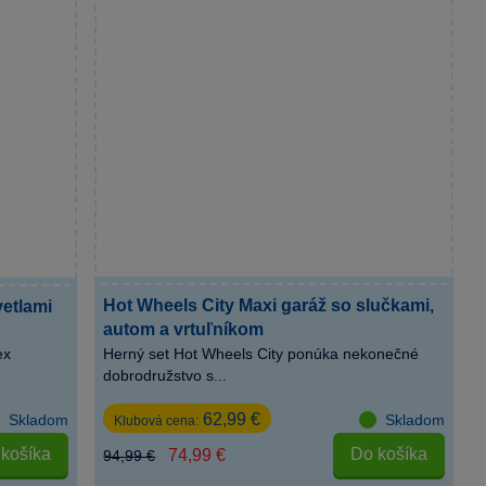
Hot Wheels City Maxi garáž so slučkami,
vetlami
autom a vrtuľníkom
ex
Herný set Hot Wheels City ponúka nekonečné
dobrodružstvo s...
62,99 €
Skladom
Skladom
Klubová cena:
košíka
Do košíka
74,99 €
94,99 €