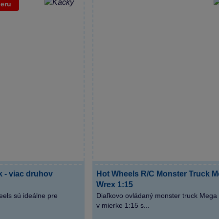
beru
 - viac druhov
Hot Wheels R/C Monster Truck 
Wrex 1:15
els sú ideálne pre
Diaľkovo ovládaný monster truck Mega
v mierke 1:15 s...