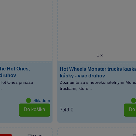
1 x
The Hot Ones,
Hot Wheels Monster trucks kask
c druhov
kúsky - viac druhov
Hot Ones prináša
Zoznámte sa s neprekonateľnými Mons
.
truckami, ktoré...
Skladom
Do košíka
Do 
7,49 €