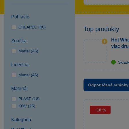
Pohlavie
CHLAPEC (46)
Top produkty
Hot Whe
Značka
1
viac dr
Mattel (46)
Skla
Licencia
Mattel (46)
Odporúčané stránky
Materiál
PLAST (18)
KOV (25)
−18 %
Kategória