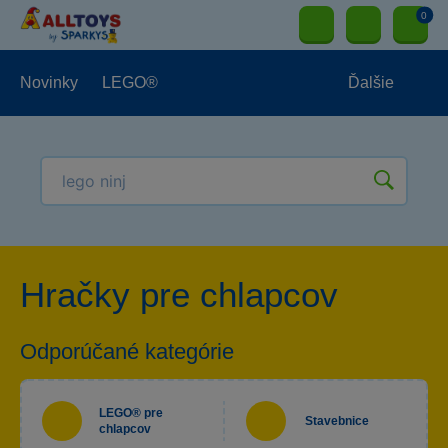
0
Novinky
LEGO®
Ďalšie
Vonkajšie hračky
Hračky pre najmenších
Hračky pre chlapcov
Hračky pre chlapcov
Hračky pre dievčatá
Papierníctvo
Odporúčané kategórie
LEGO® pre
Stavebnice
chlapcov