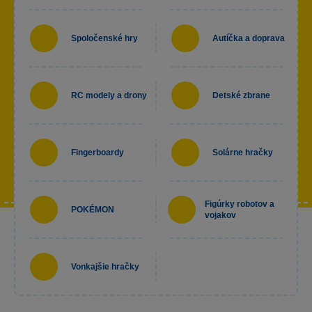
Spoločenské hry
Autíčka a doprava
RC modely a drony
Detské zbrane
Fingerboardy
Solárne hračky
Figúrky robotov a
POKÉMON
vojakov
Vonkajšie hračky