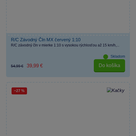
R/C Závodný Čln MX červený 1:10
R/C závodný čln v mierke 1:10 s vysokou rýchlosťou až 15 km/h,...
Skladom
Do košíka
39,99 €
54,99 €
−27 %