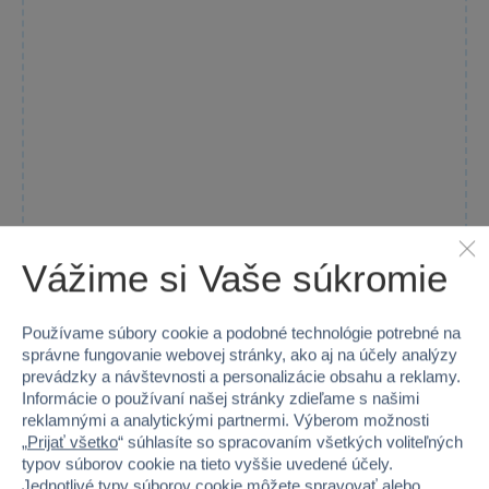
Vážime si Vaše súkromie
SKATEPARK Set XL - Street Moduly s Rail Schodiskom
a 2 Fingerboardy
Používame súbory cookie a podobné technológie potrebné na
Objavte rozmanitosť a adrenalín s rozsiahlym Skatepark Set XL,...
správne fungovanie webovej stránky, ako aj na účely analýzy
prevádzky a návštevnosti a personalizácie obsahu a reklamy.
Skladom
Informácie o používaní našej stránky zdieľame s našimi
reklamnými a analytickými partnermi. Výberom možnosti
Do košíka
39,99 €
„
Prijať všetko
“ súhlasíte so spracovaním všetkých voliteľných
typov súborov cookie na tieto vyššie uvedené účely.
Jednotlivé typy súborov cookie môžete spravovať alebo