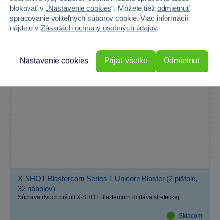
blokovať v „
Nastavenie cookies
“. Môžete tiež
odmietnuť
spracovanie voliteľných súborov cookie. Viac informácií
nájdete v
Zásadách ochrany osobných údajov
.
Nastavenie cookies
Prijať všetko
Odmietnuť
X-SHOT Blastercorn Series 1 Unicorn Blaster (2 pištole,
32 nábojov)
Súprava dvoch pištolí X-SHOT Blastercorn dodáva streleckej...
Skladom