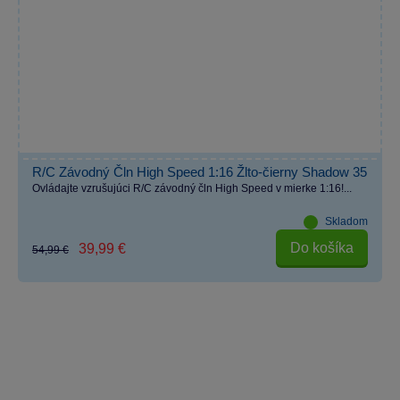
R/C Závodný Čln High Speed 1:16 Žlto-čierny Shadow 35
Ovládajte vzrušujúci R/C závodný čln High Speed v mierke 1:16!...
Skladom
Do košíka
39,99 €
54,99 €