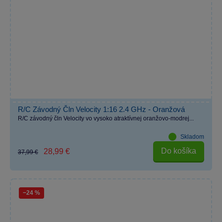
R/C Závodný Čln Velocity 1:16 2.4 GHz - Oranžová
R/C závodný čln Velocity vo vysoko atraktívnej oranžovo-modrej...
Skladom
Do košíka
28,99 €
37,99 €
−24 %