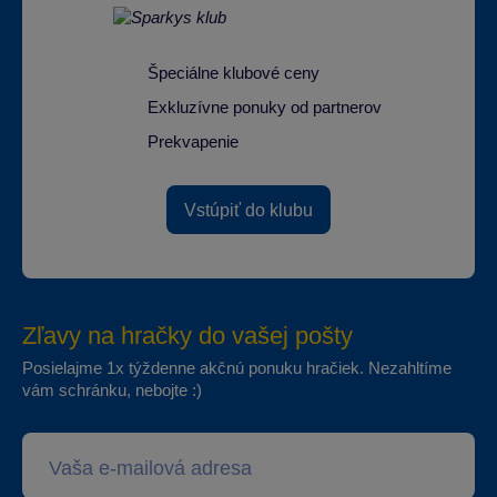
Špeciálne klubové ceny
Exkluzívne ponuky od partnerov
Prekvapenie
Vstúpiť do klubu
Zľavy na hračky do vašej pošty
Posielajme 1x týždenne akčnú ponuku hračiek. Nezahltíme
vám schránku, nebojte :)