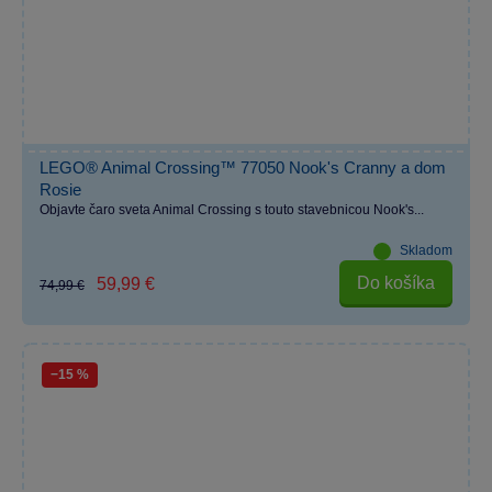
LEGO® Animal Crossing™ 77050 Nook's Cranny a dom
Rosie
Objavte čaro sveta Animal Crossing s touto stavebnicou Nook's...
Skladom
Do košíka
59,99 €
74,99 €
−15 %