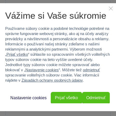
Vážime si Vaše súkromie
Používame súbory cookie a podobné technológie potrebné na
správne fungovanie webovej stránky, ako aj na účely analýzy
prevádzky a návštevnosti a personalizácie obsahu a reklamy.
Informácie o používaní našej stránky zdieľame s našimi
reklamnými a analytickými partnermi. Výberom možnosti
„
Prijať všetko
“ súhlasíte so spracovaním všetkých voliteľných
LEGO® Animal Crossing™ 77052 KK a koncert
typov súborov cookie na tieto vyššie uvedené účely.
na námestí
Jednotlivé typy súborov cookie môžete spravovať alebo
Zostavte si vlastné príbehy so stavebnicou KK a koncert na...
blokovať v „
Nastavenie cookies
“. Môžete tiež
odmietnuť
Skladom online
spracovanie voliteľných súborov cookie. Viac informácií
nájdete v
Zásadách ochrany osobných údajov
.
Do košíka
79,99 €
Nastavenie cookies
Prijať všetko
Odmietnuť
−23 %