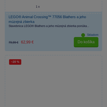
1 x
LEGO® Animal Crossing™ 77056 Blathers a jeho
múzejná zbierka
Stavebnica LEGO® Blathers a jeho múzejná zbierka ponúka...
Skladom
Do košíka
62,99 €
79,99 €
−20 %