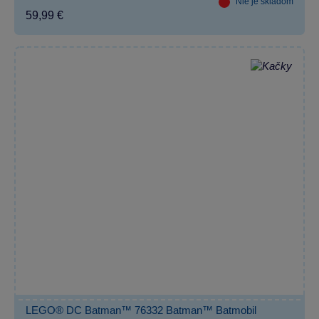
Nie je skladom
59,99 €
LEGO® DC Batman™ 76332 Batman™ Batmobil