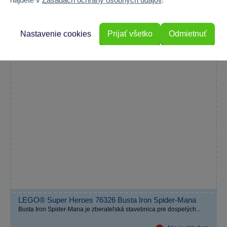
Nastavenie cookies
Prijať všetko
Odmietnuť
LEGO® Super Heroes 76326 Busta Iron Spider-Mana
Busta Iron Spider-Mana je zberateľská stavebnica pre dospelých...