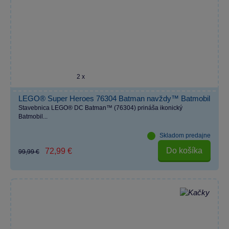
2 x
LEGO® Super Heroes 76304 Batman navždy™ Batmobil
Stavebnica LEGO® DC Batman™ (76304) prináša ikonický
Batmobil...
Skladom predajne
Do košíka
72,99 €
99,99 €