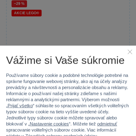
−29 %
AKCIE LEGO®
Vážime si Vaše súkromie
Používame súbory cookie a podobné technológie potrebné na
správne fungovanie webovej stránky, ako aj na účely analýzy
prevádzky a návštevnosti a personalizácie obsahu a reklamy.
Informácie o používaní našej stránky zdieľame s našimi
reklamnými a analytickými partnermi. Výberom možnosti
„
Prijať všetko
“ súhlasíte so spracovaním všetkých voliteľných
LEGO® DC Batman™ 76330 Logo Batman™
typov súborov cookie na tieto vyššie uvedené účely.
Strávte dobrodružstvo s LEGO DC Batman 76330, ktorá prináša...
Jednotlivé typy súborov cookie môžete spravovať alebo
blokovať v „
Nastavenie cookies
“. Môžete tiež
odmietnuť
Nie je skladom
spracovanie voliteľných súborov cookie. Viac informácií
59,99 €
84,99 €
nájdete v
Zásadách ochrany osobných údajov
.