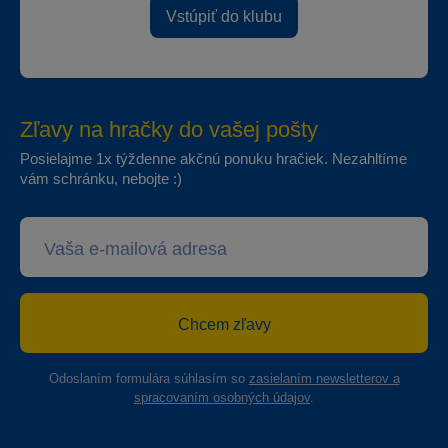
Vstúpiť do klubu
Zľavy na hračky do vašej pošty
Posielajme 1x týždenne akčnú ponuku hračiek. Nezahltíme
vám schránku, nebojte :)
Chcem zľavy
Odoslaním formulára súhlasím so
zasielaním newsletterov a
spracovaním osobných údajov
.