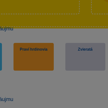
áujmu
Praví hrdinovia
Zvieratá
áujmu