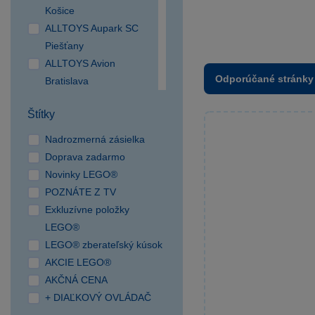
Košice
ALLTOYS Aupark SC
Piešťany
ALLTOYS Avion
Odporúčané stránky
Bratislava
ALLTOYS Bory Mall
Štítky
Bratislava
ALLTOYS Centro Nitra
Nadrozmerná zásielka
ALLTOYS Nivy Bratislava
Doprava zadarmo
ALLTOYS OC Cassovia
Novinky LEGO®
Košice
POZNÁTE Z TV
ALLTOYS OC Korzo
Exkluzívne položky
Prievidza
LEGO®
SPARKYS Aupark SC
LEGO® zberateľský kúsok
Žilina
AKCIE LEGO®
SPARKYS Europa SC
AKČNÁ CENA
Banská Bystrica
+ DIAĽKOVÝ OVLÁDAČ
SPARKYS OC Forum