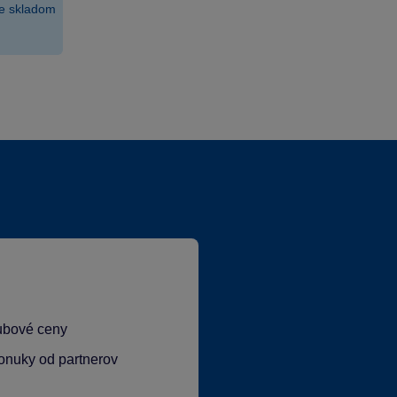
je skladom
ubové ceny
onuky od partnerov