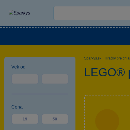
Všetky kategórie
Novinky
LEGO®
Vonka
Sparkys.sk
·
Hračky pre chl
Vek od
LEGO® p
Cena