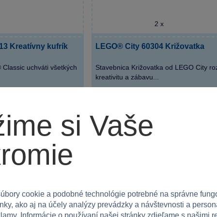
2 x
3 Kreatívny kufrík
LEGO® City 60304 Križovatka
 Classic uchváti všetkých
Stavebnica Križovatka od LEGO City roz
kreativitu a zábavu...
Skladom
Do košíka
Do 
19,99 €
ime si Vaše
romie
úbory cookie a podobné technológie potrebné na správne fung
nky, ako aj na účely analýzy prevádzky a návštevnosti a person
lamy. Informácie o používaní našej stránky zdieľame s našimi 