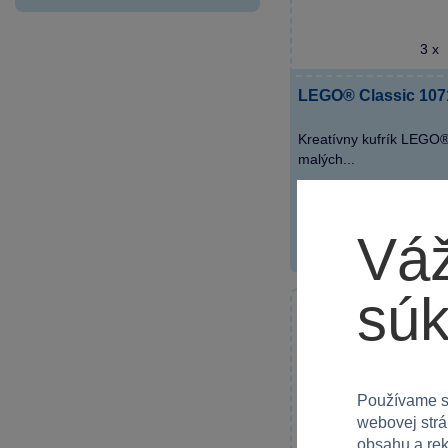
Poprad
SPARKYS OC Galéria
3 x
Bratislava
SPARKYS OC Laugaricio
LEGO® Classic 1071
Trenčín
Kreatívny kufrík LEGO®
SPARKYS OC Mirage
malých...
Žilina
SPARKYS OC Tulip
Martin
19,99 €
Váž
SPARKYS STOP SHOP
Liptovský Mikuláš
súk
Používame s
webovej strá
obsahu a rek