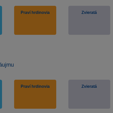
Praví hrdinovia
Zvieratá
áujmu
Praví hrdinovia
Zvieratá