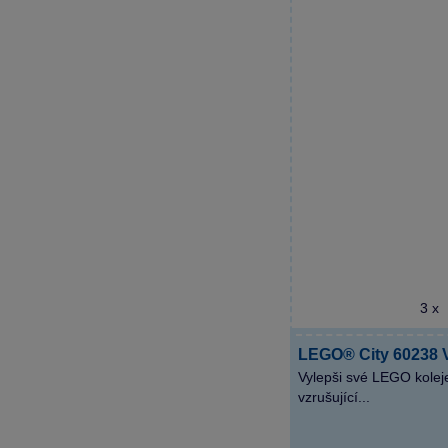
3 x
LEGO® City 60238 
Vylepši své LEGO kolej
vzrušující...