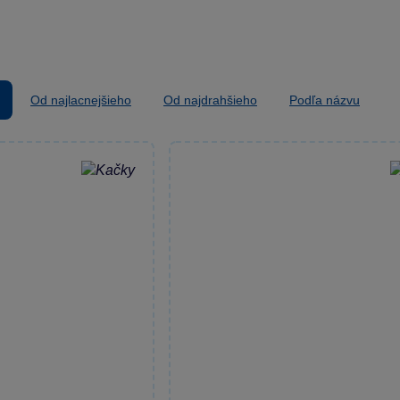
Od najlacnejšieho
Od najdrahšieho
Podľa názvu