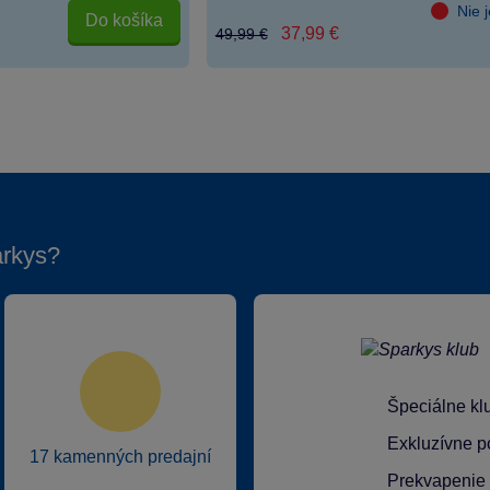
Nie 
Do košíka
37,99 €
49,99 €
arkys?
Špeciálne kl
Exkluzívne p
17 kamenných predajní
Prekvapenie