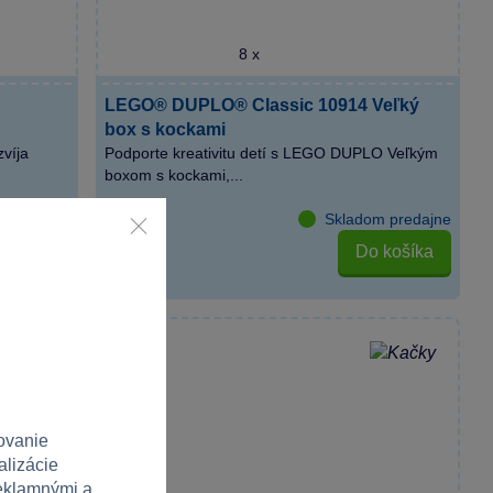
8 x
LEGO® DUPLO® Classic 10914 Veľký
box s kockami
víja
Podporte kreativitu detí s LEGO DUPLO Veľkým
boxom s kockami,...
Skladom
Skladom predajne
košíka
Do košíka
49,99 €
ovanie
alizácie
reklamnými a