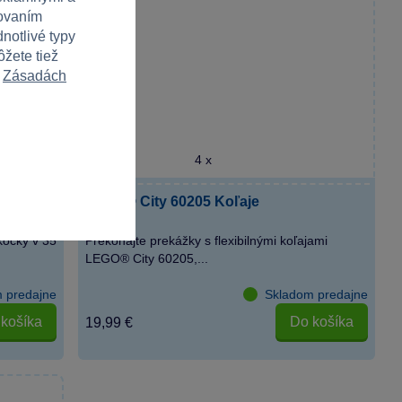
covaním
notlivé typy
ôžete tiež
v
Zásadách
4 x
eatívny
LEGO® City 60205 Koľaje
kocky v 35
Prekonajte prekážky s flexibilnými koľajami
LEGO® City 60205,...
 predajne
Skladom predajne
košíka
Do košíka
19,99 €