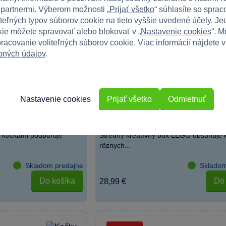
 partnermi. Výberom možnosti „
Prijať všetko
“ súhlasíte so spra
iteľných typov súborov cookie na tieto vyššie uvedené účely. Jed
ie môžete spravovať alebo blokovať v „
Nastavenie cookies
“. M
racovanie voliteľných súborov cookie. Viac informácií nájdete 
bných údajov
.
3 x
Nastavenie cookies
Prijať všetko
Odmietnuť
ssic 10913 Box
LEGO® Classic 10696 Stredný kr
box LEGO®
kockami podporuje
Stredný kreatívny box LEGO obsahuje 
rôznych...
Skladom predajne
Skladom
Do košíka
Do 
28,99 €