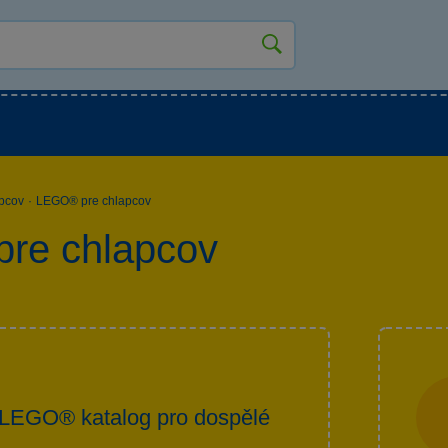
jšie hračky
Hračky pre najmenších
Hračky pre c
apcov
·
LEGO® pre chlapcov
re chlapcov
LEGO® katalog pro dospělé