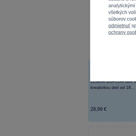
analytickými
všetkých vol
súborov cook
odmietnuť
sp
ochrany oso
1 x
LEGO® DUPLO® Cla
s kockami
LEGO® DUPLO® Box s 
kreativitou detí od 18...
28,99 €