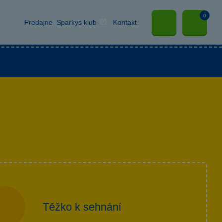
0
Predajne
Sparkys klub
Kontakt
hlapcov
Hračky pre dievčatá
Papierníctvo
Těžko k sehnání