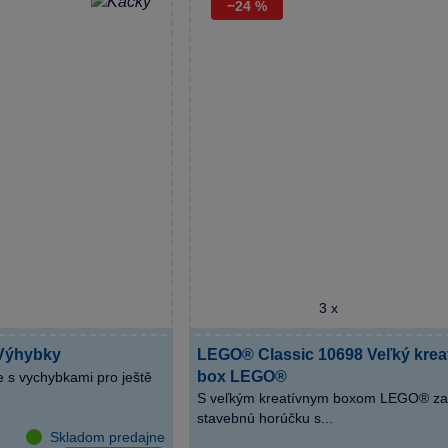
−24 %
3 x
Výhybky
LEGO® Classic 10698 Veľký krea
box LEGO®
e s vychybkami pro ještě
S veľkým kreatívnym boxom LEGO® zaž
stavebnú horúčku s...
Skladom predajne