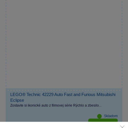
LEGO® Technic 42229 Auto Fast and Furious Mitsubishi
Eclipse
Zostavte si ikonické auto z filmovej série Rýchlo a zbesilo...
Skladom
Do košíka
65,99 €