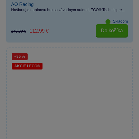
AO Racing
Naštartujte napínavú hru so závodným autom LEGO® Technic pre...
Skladom
Do košíka
112,99 €
149,99 €
−35 %
AKCIE LEGO®