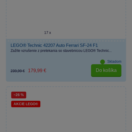
17 x
LEGO® Technic 42207 Auto Ferrari SF-24 F1
Zažite vzrušenie z pretekania so stavebnicou LEGO® Technic...
Skladom
Do košíka
179,99 €
239,99 €
−26 %
AKCIE LEGO®