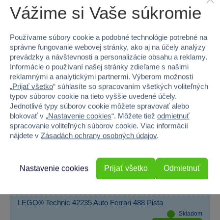
Vážime si Vaše súkromie
Novinky LEGO®
Používame súbory cookie a podobné technológie potrebné na
správne fungovanie webovej stránky, ako aj na účely analýzy
prevádzky a návštevnosti a personalizácie obsahu a reklamy.
Informácie o používaní našej stránky zdieľame s našimi
reklamnými a analytickými partnermi. Výberom možnosti
„
Prijať všetko
“ súhlasíte so spracovaním všetkých voliteľných
typov súborov cookie na tieto vyššie uvedené účely.
Jednotlivé typy súborov cookie môžete spravovať alebo
blokovať v „
Nastavenie cookies
“. Môžete tiež
odmietnuť
spracovanie voliteľných súborov cookie. Viac informácií
nájdete v
Zásadách ochrany osobných údajov
.
Nastavenie cookies
Prijať všetko
Odmietnuť
LEGO® Technic 42235 Auto Ferrari 488 Pista
Skladom