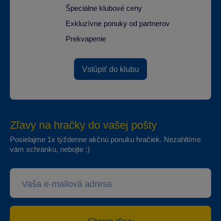
Špeciálne klubové ceny
Exkluzívne ponuky od partnerov
Prekvapenie
Vstúpiť do klubu
Zľavy na hračky do vašej pošty
Posielajme 1x týždenne akčnú ponuku hračiek. Nezahltíme
vám schránku, nebojte :)