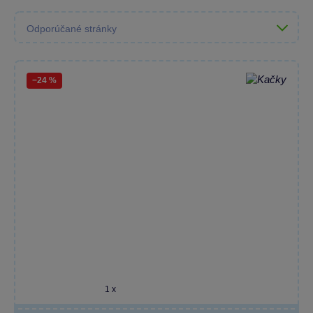
−24 %
1 x