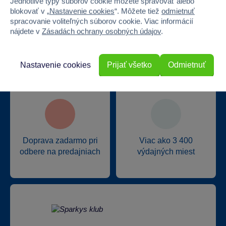
Jednotlivé typy súborov cookie môžete spravovať alebo
blokovať v „
Nastavenie cookies
“. Môžete tiež
odmietnuť
spracovanie voliteľných súborov cookie. Viac informácií
nájdete v
Zásadách ochrany osobných údajov
.
Najširší sortiment na
17 kamenných predajní
trhu
Nastavenie cookies
Prijať všetko
Odmietnuť
Doprava zadarmo pri
Viac ako 3 400
odbere na predajniach
výdajných miest