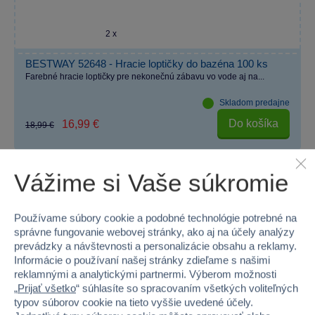
2 x
BESTWAY 52648 - Hracie loptičky do bazéna 100 ks
Farebné hracie loptičky pre nekonečnú zábavu vo vode aj na...
Skladom predajne
Do košíka
16,99 €
18,99 €
Vážime si Vaše súkromie
Používame súbory cookie a podobné technológie potrebné na
správne fungovanie webovej stránky, ako aj na účely analýzy
prevádzky a návštevnosti a personalizácie obsahu a reklamy.
Prečo nakupovať v Sparkys?
Informácie o používaní našej stránky zdieľame s našimi
reklamnými a analytickými partnermi. Výberom možnosti
„
Prijať všetko
“ súhlasíte so spracovaním všetkých voliteľných
typov súborov cookie na tieto vyššie uvedené účely.