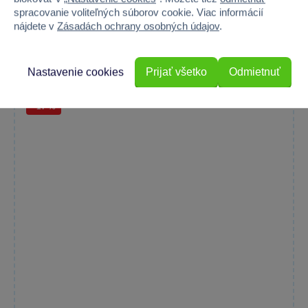
Drevený futbalový stôl od Sparkys je ideálny pre rodinnú...
spracovanie voliteľných súborov cookie. Viac informácií
nájdete v
Zásadách ochrany osobných údajov
.
Skladom
Do košíka
54,99 €
69,99 €
Nastavenie cookies
Prijať všetko
Odmietnuť
−17 %