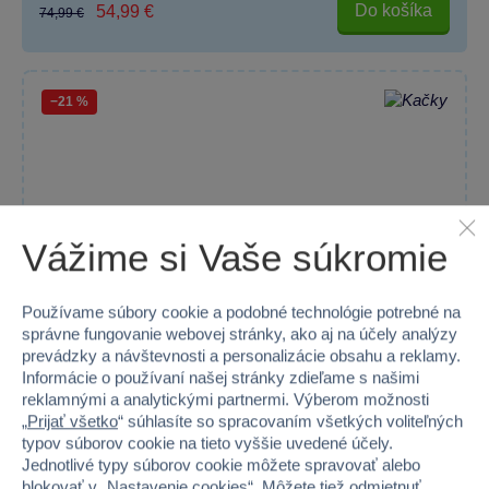
Do košíka
54,99 €
74,99 €
−21 %
Vážime si Vaše súkromie
Používame súbory cookie a podobné technológie potrebné na
správne fungovanie webovej stránky, ako aj na účely analýzy
prevádzky a návštevnosti a personalizácie obsahu a reklamy.
Informácie o používaní našej stránky zdieľame s našimi
reklamnými a analytickými partnermi. Výberom možnosti
„
Prijať všetko
“ súhlasíte so spracovaním všetkých voliteľných
typov súborov cookie na tieto vyššie uvedené účely.
Jednotlivé typy súborov cookie môžete spravovať alebo
Drevený stolný FUTBAL 69 cm
blokovať v „
Nastavenie cookies
“. Môžete tiež
odmietnuť