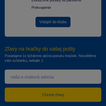
Exkluzívne ponuky od partnerov
Prekvapenie
Vstúpiť do klubu
Zľavy na hračky do vašej pošty
Posielajme 1x týždenne akčnú ponuku hračiek. Nezahltíme
vám schránku, nebojte :)
Chcem zľavy