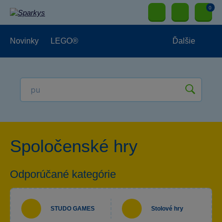
0
Novinky
LEGO®
Ďalšie
Vonkajšie hračky
Hračky pre najmenších
Hračky pre chlapcov
Spoločenské hry
Hračky pre dievčatá
Papierníctvo
Odporúčané kategórie
STUDO GAMES
Stolové hry