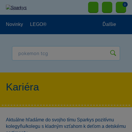
0
Novinky
LEGO®
Ďalšie
Vonkajšie hračky
Hračky pre najmenších
Hračky pre chlapcov
Kariéra
Hračky pre dievčatá
Papierníctvo
Aktuálne hľadáme do svojho tímu Sparkys pozitívnu
kolegyňu/kolegu s kladným vzťahom k deťom a detskému