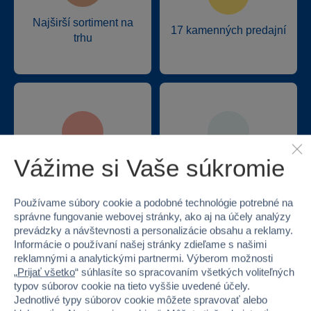
Najširší sortiment na
17 kamenných predajní
trhu
Vážime si Vaše súkromie
Doprava zadarmo pri
Viac ako 3 400
odbere na predajniach
výdajných miest
Používame súbory cookie a podobné technológie potrebné na
správne fungovanie webovej stránky, ako aj na účely analýzy
prevádzky a návštevnosti a personalizácie obsahu a reklamy.
Informácie o používaní našej stránky zdieľame s našimi
reklamnými a analytickými partnermi. Výberom možnosti
„
Prijať všetko
“ súhlasíte so spracovaním všetkých voliteľných
typov súborov cookie na tieto vyššie uvedené účely.
Špeciálne klubové ceny
Jednotlivé typy súborov cookie môžete spravovať alebo