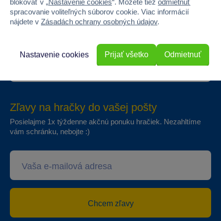
blokovať v „
Nastavenie cookies
“. Môžete tiež
odmietnuť
Exkluzívne ponuky od partnerov
spracovanie voliteľných súborov cookie. Viac informácií
Prekvapenie
nájdete v
Zásadách ochrany osobných údajov
.
Vstúpiť do klubu
Nastavenie cookies
Prijať všetko
Odmietnuť
Zľavy na hračky do vašej pošty
Posielajme 1x týždenne akčnú ponuku hračiek. Nezahltíme
vám schránku, nebojte :)
Chcem zľavy