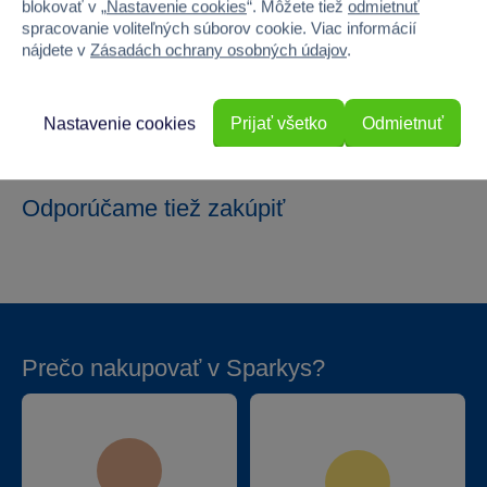
blokovať v „
Nastavenie cookies
“. Môžete tiež
odmietnuť
Hmotnosť v gramoch
373
spracovanie voliteľných súborov cookie. Viac informácií
nájdete v
Zásadách ochrany osobných údajov
.
Batérie produktu - vyžaduje
Nie
Batérie príslušenstva - vyžaduje
Ne
Nastavenie cookies
Prijať všetko
Odmietnuť
Odporúčame tiež zakúpiť
Prečo nakupovať v Sparkys?