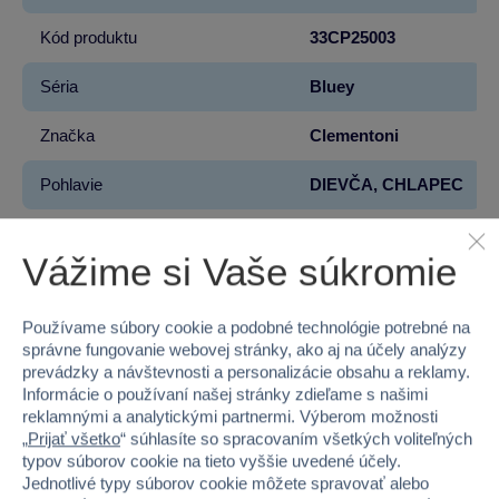
Kód produktu
33CP25003
Séria
Bluey
Značka
Clementoni
Pohlavie
DIEVČA, CHLAPEC
Vek od
5
Vážime si Vaše súkromie
Materiál
PAPIER
Používame súbory cookie a podobné technológie potrebné na
Počet dielikov
144
správne fungovanie webovej stránky, ako aj na účely analýzy
prevádzky a návštevnosti a personalizácie obsahu a reklamy.
Šírka
28.7
Informácie o používaní našej stránky zdieľame s našimi
reklamnými a analytickými partnermi. Výberom možnosti
Výška
19.2
„
Prijať všetko
“ súhlasíte so spracovaním všetkých voliteľných
typov súborov cookie na tieto vyššie uvedené účely.
Hĺbka
3.5
Jednotlivé typy súborov cookie môžete spravovať alebo