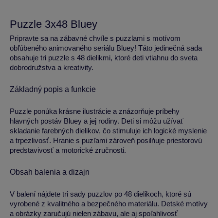
Puzzle 3x48 Bluey
Pripravte sa na zábavné chvíle s puzzlami s motívom
obľúbeného animovaného seriálu Bluey! Táto jedinečná sada
obsahuje tri puzzle s 48 dielikmi, ktoré deti vtiahnu do sveta
dobrodružstva a kreativity.
Základný popis a funkcie
Puzzle ponúka krásne ilustrácie a znázorňuje príbehy
hlavných postáv Bluey a jej rodiny. Deti si môžu užívať
skladanie farebných dielikov, čo stimuluje ich logické myslenie
a trpezlivosť. Hranie s puzľami zároveň posilňuje priestorovú
predstavivosť a motorické zručnosti.
Obsah balenia a dizajn
V balení nájdete tri sady puzzlov po 48 dielikoch, ktoré sú
vyrobené z kvalitného a bezpečného materiálu. Detské motívy
a obrázky zaručujú nielen zábavu, ale aj spoľahlivosť