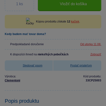
Vložiť do košíka
Kúpou produktu získate
12
kačiek
.
Kedy budem mať tovar doma?
Predpokladané doručenie
Od utorka 11.08.
K dispozícii ihneď na
niekoľkých pobočkách
Zobraziť
Sledovať psom
Poslať priateľom
Výrobca:
Kód produktu:
Clementoni
33CP25003
Popis produktu