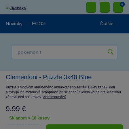
0
Novinky
LEGO®
Ďalšie
Vonkajšie hračky
Hračky pre najmenších
Clementoni - Puzzle 3x48 Blue
Hračky pre chlapcov
Puzzle s motívom obľúbeného animovaného seriálu Bluey zabaví deti
a rozvíja ich motorické schopnosti pri skladaní. Skvelá voľba pre kreatívnu
zábavu detí od 3 rokov.
Viac informácií
Hračky pre dievčatá
Papierníctvo
9,99 €
skladom > 10 kusov