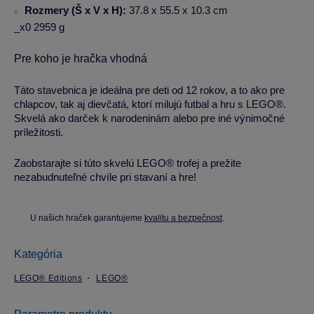
Rozmery (Š x V x H):
37.8 x 55.5 x 10.3 cm
_x0 2959 g
Pre koho je hračka vhodná
Táto stavebnica je ideálna pre deti od 12 rokov, a to ako pre
chlapcov, tak aj dievčatá, ktorí milujú futbal a hru s LEGO®.
Skvelá ako darček k narodeninám alebo pre iné výnimočné
príležitosti.
Zaobstarajte si túto skvelú LEGO® trofej a prežite
nezabudnuteľné chvíle pri stavaní a hre!
U našich hraček garantujeme
kvalitu a bezpečnost
.
Kategória
LEGO® Editions
LEGO®