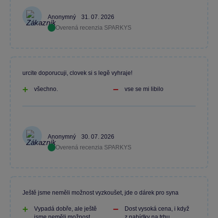
Anonymný
31. 07. 2026
Overená recenzia SPARKYS
urcite doporucuji, clovek si s legě vyhraje!
všechno.
vse se mi libilo
Anonymný
30. 07. 2026
Overená recenzia SPARKYS
Ještě jsme neměli možnost vyzkoušet, jde o dárek pro syna
Vypadá dobře, ale ještě
Dost vysoká cena, i když
jsme neměli možnost
z nabídky na trhu