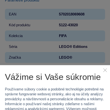
Parametre produktu
EAN
5702018069608
Kód produktu
5122-43020
Kolekcia
FIFA
Séria
LEGO® Editions
Značka
LEGO®
Pohlavie
CHLAPEC
Vážime si Vaše súkromie
Vek od
12
Používame súbory cookie a podobné technológie potrebné na
Materiál
PLAST
správne fungovanie webovej stránky, ako aj na účely analýzy
prevádzky a návštevnosti a personalizácie obsahu a reklamy.
Počet dielikov
2842
Informácie o používaní našej stránky zdieľame s našimi
reklamnými a analytickými partnermi. Výberom možnosti