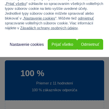
Licencia
LEGO®
„
Prijať všetko
“ súhlasíte so spracovaním všetkých voliteľných
typov súborov cookie na tieto vyššie uvedené účely.
Šírka
37.8
Jednotlivé typy súborov cookie môžete spravovať alebo
blokovať v „
Nastavenie cookies
“. Môžete tiež
odmietnuť
Výška
55.5
spracovanie voliteľných súborov cookie. Viac informácií
nájdete v
Zásadách ochrany osobných údajov
.
Hĺbka
10.3
Hmotnosť v gramoch
2959
Nastavenie cookies
Prijať všetko
Odmietnuť
100 %
Priemer z 11 hodnotení
100 % zákazníkov odporúča