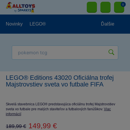
0
Novinky
LEGO®
Ďalšie
Vonkajšie hračky
Hračky pre najmenších
LEGO® Editions 43020 Oficiálna trofej
Hračky pre chlapcov
Majstrovstiev sveta vo futbale FIFA
Hračky pre dievčatá
Papierníctvo
Skvelá stavebnica LEGO® predstavujúca oficiálnu trofej Majstrovstiev
sveta vo futbale pre malých staviteľov a futbalových fanúšikov.
Viac
informácií
149,99 €
189,99 €