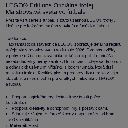
LEGO® Editions Oficiálna trofej
Majstrovstvá sveta vo futbale
Prežite vzrušenie z futbalu s touto úžasnou LEGO® trofejí,
ideálne pre každého malého staviteľa a fanúšika futbalu.
_x0 funkcie
Táto fantastická stavebnica LEGO® zobrazuje detailnú repliku
trofeje Majstrovstiev sveta vo futbale 2026. Dve postavičky
v pohybe držia nad hlavami ikonickú zemeguli, čo prináša
nezabudnuteľný herný zážitok. Hornú časť trofeje sa dá otvoriť
a odhalí exkluzívnu minifigúrku s logom turnaja, ktorá drží
miniatúru trofeje. Kvalitný plast a precízny dizajn robia z tejto
stavebnice skvelú voľbu pre všetkých milovníkov LEGO®
a futbalu.
Podpora logického myslenia a trpezlivosti počas
konštrukcie.
Podpora kreativity a schopnosti hry s postavičkami.
Stimuluje záujem o tímové športy a spoluprácu pri hraní.
_x00 špecifikácia
Materiál:
Plast