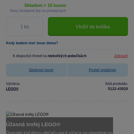
skladom > 10 kusov
Teraz dostupné iba na predajniach
Vložiť do košíka
Kedy budem mať tovar doma?
K dispozícii ihneď na
niekoľkých pobočkách
Zobraziť
Sledovať psom
Poslať priateľom
Výrobca:
Kód produktu:
LEGO®
5122-43020
Úžasná trofej LEGO®
Doprajte každému dieťaťu pocit víťaza so stavebnicou