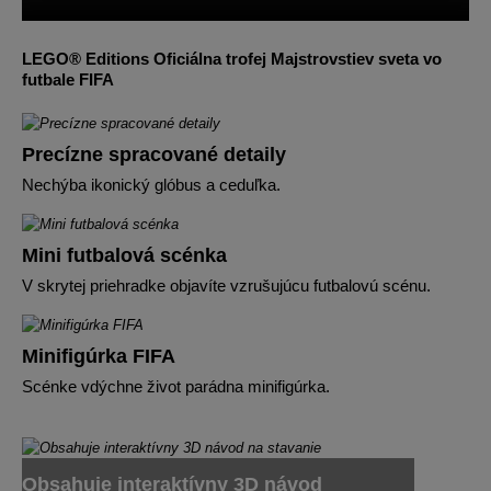
LEGO® Editions Oficiálna trofej Majstrovstiev sveta vo
futbale FIFA
Precízne spracované detaily
Nechýba ikonický glóbus a ceduľka.
Mini futbalová scénka
V skrytej priehradke objavíte vzrušujúcu futbalovú scénu.
Minifigúrka FIFA
Scénke vdýchne život parádna minifigúrka.
Obsahuje interaktívny 3D návod